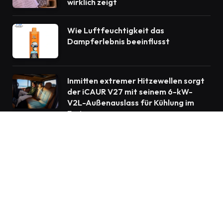
wirklich zeigt
Wie Luftfeuchtigkeit das
Dampferlebnis beeinflusst
Inmitten extremer Hitzewellen sorgt
der iCAUR V27 mit seinem 6-kW-
V2L-Außenauslass für Kühlung im
Freien.
© 2026 Blogreporter.de
Heim
Auto
Bildung
Gesundheit
Heimwerker
Technik
Wirtschaft
Kontaktieren Sie uns