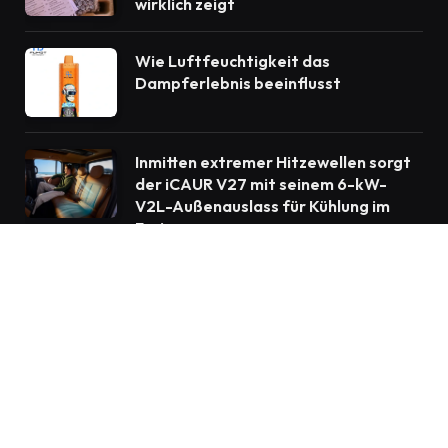
wirklich zeigt
Wie Luftfeuchtigkeit das
Dampferlebnis beeinflusst
Inmitten extremer Hitzewellen sorgt
der iCAUR V27 mit seinem 6-kW-
V2L-Außenauslass für Kühlung im
Freien.
© 2026 Blogreporter.de
Heim
Auto
Bildung
Gesundheit
Heimwerker
Technik
Wirtschaft
Kontaktieren Sie uns