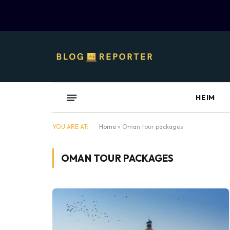
HEIM
YOU ARE AT:
Home
»
Oman tour packages
OMAN TOUR PACKAGES