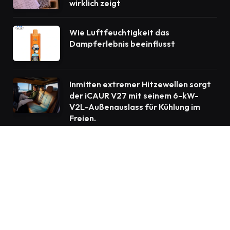
wirklich zeigt
Wie Luftfeuchtigkeit das
Dampferlebnis beeinflusst
Inmitten extremer Hitzewellen sorgt
der iCAUR V27 mit seinem 6-kW-
V2L-Außenauslass für Kühlung im
Freien.
© 2026 Blogreporter.de
Heim
Auto
Bildung
Gesundheit
Heimwerker
Technik
Wirtschaft
Kontaktieren Sie uns