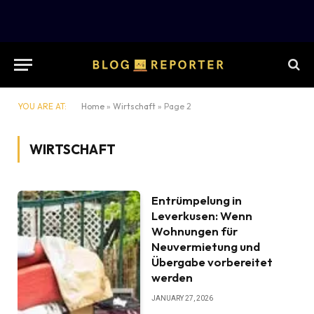
YOU ARE AT:
Home
»
Wirtschaft
»
Page 2
WIRTSCHAFT
Entrümpelung in
Leverkusen: Wenn
Wohnungen für
Neuvermietung und
Übergabe vorbereitet
werden
JANUARY 27, 2026