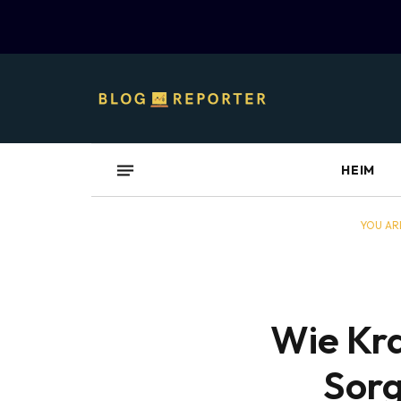
HEIM
YOU ARE
Wie Kra
Sorg