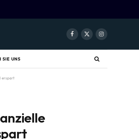
Facebook
X
Instagram
(Twitter)
 SIE UNS
l erspart
anzielle
spart